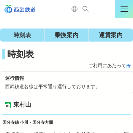
運行情報詳細
時刻表
乗換案内
運賃案内
ログイン
時刻表
ご利用にあたって
TOP
運行情報
西武鉄道各線は平常通り運行しております。
電車に乗る
東村山
暮らす
国分寺線 小川・国分寺方面