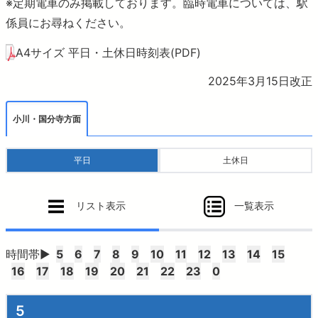
おでかけ
※定期電車のみ掲載しております。臨時電車については、駅
係員にお尋ねください。
より安全に・快適に
A4サイズ 平日・土休日時刻表(PDF)
2025年3月15日改正
ニュースルーム
小川・国分寺方面
企業情報
平日
土休日
採用情報
リスト表示
一覧表示
法人の方へ
時間帯▶
5
6
7
8
9
10
11
12
13
14
15
16
17
18
19
20
21
22
23
0
お問合せ・よくあるご質問
5