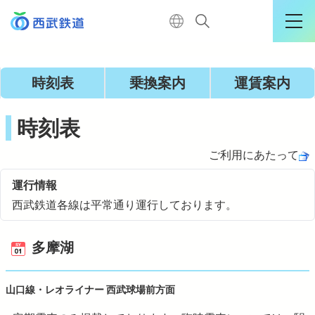
運行情報詳細
時刻表
乗換案内
運賃案内
ログイン
時刻表
ご利用にあたって
TOP
運行情報
西武鉄道各線は平常通り運行しております。
電車に乗る
多摩湖
暮らす
山口線・レオライナー 西武球場前方面