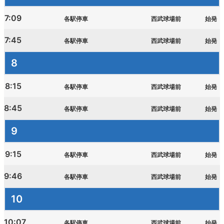
7:09
各駅停車
西武球場前
始発
西武鉄道の公式アカウント一覧
7:45
各駅停車
西武球場前
始発
個人情報保護方針
8
サイトマップ
8:15
各駅停車
西武球場前
始発
サイトのご利用にあたって
8:45
各駅停車
西武球場前
始発
9
9:15
各駅停車
西武球場前
始発
9:46
各駅停車
西武球場前
始発
10
10:07
各駅停車
西武球場前
始発