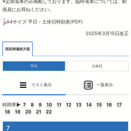
おでかけ
※定期電車のみ掲載しております。臨時電車については、駅
係員にお尋ねください。
より安全に・快適に
A4サイズ 平日・土休日時刻表(PDF)
2025年3月15日改正
ニュースルーム
西武球場前方面
企業情報
平日
土休日
採用情報
リスト表示
一覧表示
法人の方へ
時間帯▶
7
8
9
10
11
12
13
14
15
16
17
18
19
20
21
22
お問合せ・よくあるご質問
7