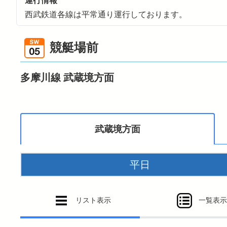
運行情報
おでかけトップ
暮らす
バリアフリー情報
電車に乗るトップ
西武鉄道各線は平常通り運行しております。
暮らすトップ
も
遅延証明書
お忘れ
競艇場前
ラ
西武多摩川線サイクルト
シ
多摩川線 武蔵境方面
SE
埼
武蔵境方面
平日
リスト表示
一覧表示