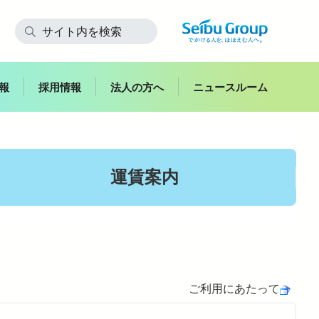
報
採用情報
法人の方へ
ニュースルーム
快適にご利用いただくために
運賃案内
飯能
副都心
西武鉄道からのお願い
スイーツ
お子さま連れのお客さま・
花
妊娠中のお客さま
ご利用にあたって
ハイキング