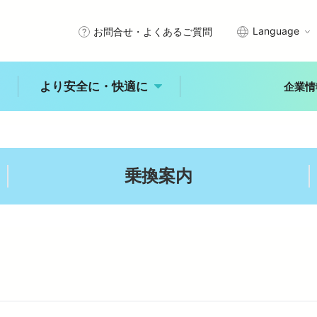
Language
お問合せ・よくあるご質問
より安全に・快適に
企業情
武線沿線で暮らす
エリアから探す
きっぷ・PASMO・定期券
安全を守るために
乗換案内
秩父
川越
所沢
石神井
入間・狭山
拝島
車
時刻表
未来へ進む新宿線
古田
練馬
大泉学園
ひばりヶ丘
入間市
ジャンルから探す
より安全に・快
適に
レジャー
体験
食事
乗換案内
バリアフリー情報
自然
歴史
文化
より安全に・快適に
トップ
能
中井
田無
所沢
玉川上水