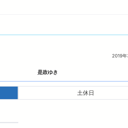
お子さま連れのお客さま・
西武多摩川線サイクル
妊娠中のお客さま
イベント・キャンペーン
おトクなきっぷ
っと知りたい！西武線沿線の暮らし
西武ニュース remo
広報誌 西武鉄道かわら版
物
臨時電車のお知らせ
イフサポート
ワークスポット
フィットネス
レインご利用案内
電車図鑑
ョッピング
PASMO電子マネー
IBU PRINCE CLUBカードセゾン
西武鉄道グッズ
玉西武ライオンズグッズ
災害に強い西武線
2019
是政ゆき
土休日