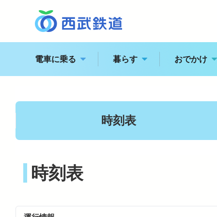
電車に乗る
暮らす
おでかけ
西
駅の情報・路線図
時刻表
特急電車・座席指定列
江
時刻表
運賃案内
おでかけ
電車に乗る
飯