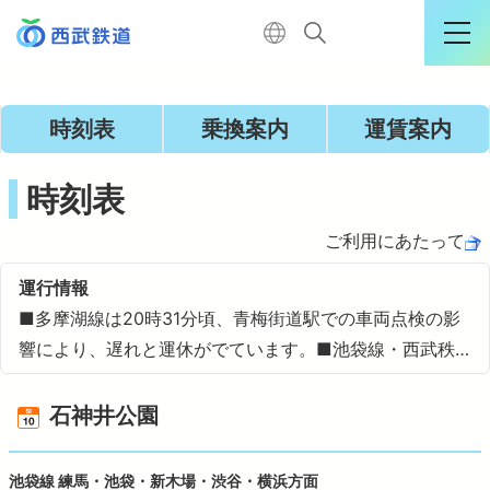
運行情報詳細
時刻表
乗換案内
運賃案内
ログイン
時刻表
ご利用にあたって
TOP
運行情報
■多摩湖線は20時31分頃、青梅街道駅での車両点検の影
電車に乗る
響により、遅れと運休がでています。■池袋線・西武秩…
石神井公園
暮らす
池袋線 練馬・池袋・新木場・渋谷・横浜方面