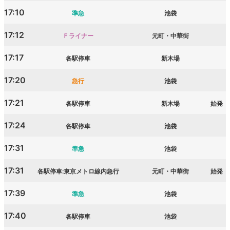
17:10
準急
池袋
17:12
Ｆライナー
元町・中華街
17:17
各駅停車
新木場
17:20
急行
池袋
17:21
各駅停車
新木場
始発
17:24
各駅停車
池袋
17:31
準急
池袋
17:31
各駅停車:東京メトロ線内急行
元町・中華街
始発
17:39
準急
池袋
17:40
各駅停車
池袋