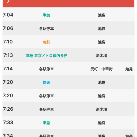
7
7:04
準急
池袋
7:06
各駅停車
池袋
7:10
急行
池袋
7:13
準急:東京メトロ線内各停
新木場
7:14
各駅停車
元町・中華街
始発
7:20
快速
池袋
7:20
各駅停車
池袋
7:26
各駅停車
新木場
7:33
準急
池袋
7:34
各駅停車
池袋
始発