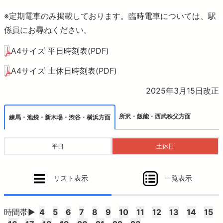
おでかけ
※定期電車のみ掲載しております。臨時電車については、駅
係員にお尋ねください。
より安全に・快適に
A4サイズ 平日時刻表(PDF)
ニュースルーム
A4サイズ 土休日時刻表(PDF)
2025年3月15日改正
企業情報
所沢・飯能・西武秩父方面
練馬・池袋・新木場・渋谷・横浜方面
採用情報
平日
土休日
法人の方へ
リスト表示
一覧表示
お問合せ・よくあるご質問
時間帯▶
4
5
6
7
8
9
10
11
12
13
14
15