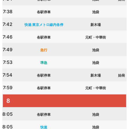
7:38
各駅停車
池袋
7:42
快速:東京メトロ線内各停
新木場
7:46
各駅停車
元町・中華街
7:49
急行
池袋
7:53
準急
池袋
7:54
各駅停車
新木場
始発
7:59
各駅停車
元町・中華街
8
8:05
各駅停車
池袋
8:05
快速
池袋