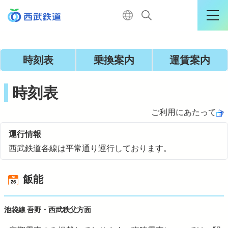
運行情報詳細
時刻表
乗換案内
運賃案内
ログイン
時刻表
ご利用にあたって
TOP
運行情報
西武鉄道各線は平常通り運行しております。
電車に乗る
飯能
暮らす
池袋線 吾野・西武秩父方面