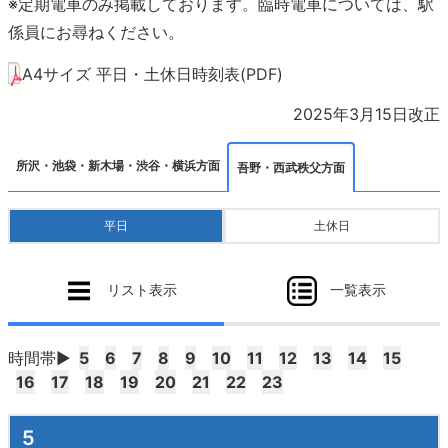
おでかけ
※定期電車のみ掲載しております。臨時電車については、駅
係員にお尋ねください。
より安全に・快適に
A4サイズ 平日・土休日時刻表(PDF)
2025年3月15日改正
ニュースルーム
所沢・池袋・新木場・渋谷・横浜方面
吾野・西武秩父方面
企業情報
平日
土休日
採用情報
リスト表示
一覧表示
法人の方へ
時間帯▶
5
6
7
8
9
10
11
12
13
14
15
16
17
18
19
20
21
22
23
お問合せ・よくあるご質問
5