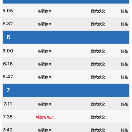
5:05
各駅停車
西武秩父
始発
西武鉄道の公式アカウント一覧
5:32
各駅停車
西武秩父
始発
個人情報保護方針
6
サイトマップ
6:00
各駅停車
西武秩父
始発
サイトのご利用にあたって
6:16
各駅停車
西武秩父
始発
6:47
各駅停車
西武秩父
始発
7
7:11
各駅停車
西武秩父
始発
7:35
特急ちちぶ
西武秩父
7:42
各駅停車
西武秩父
始発