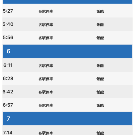
5:27
各駅停車
飯能
西武鉄道の公式アカウント一覧
5:40
各駅停車
飯能
個人情報保護方針
5:56
各駅停車
飯能
サイトマップ
6
サイトのご利用にあたって
6:11
各駅停車
飯能
6:28
各駅停車
飯能
6:42
各駅停車
飯能
6:57
各駅停車
飯能
7
7:14
各駅停車
飯能