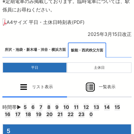
おでかけ
※定期電車のみ掲載しております。臨時電車については、駅
係員にお尋ねください。
より安全に・快適に
A4サイズ 平日・土休日時刻表(PDF)
2025年3月15日改正
ニュースルーム
所沢・池袋・新木場・渋谷・横浜方面
飯能・西武秩父方面
企業情報
平日
土休日
採用情報
リスト表示
一覧表示
法人の方へ
時間帯▶
5
6
7
8
9
10
11
12
13
14
15
16
17
18
19
20
21
22
23
0
お問合せ・よくあるご質問
5