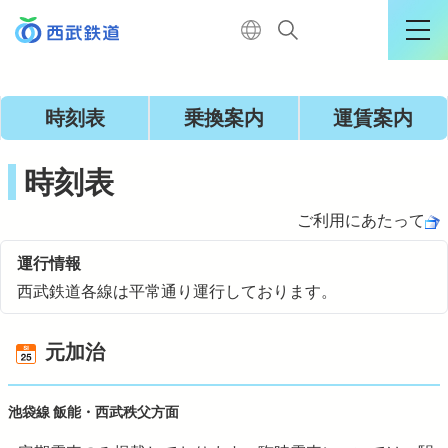
運行情報詳細
時刻表
乗換案内
運賃案内
ログイン
時刻表
ご利用にあたって
TOP
運行情報
西武鉄道各線は平常通り運行しております。
電車に乗る
元加治
暮らす
池袋線 飯能・西武秩父方面