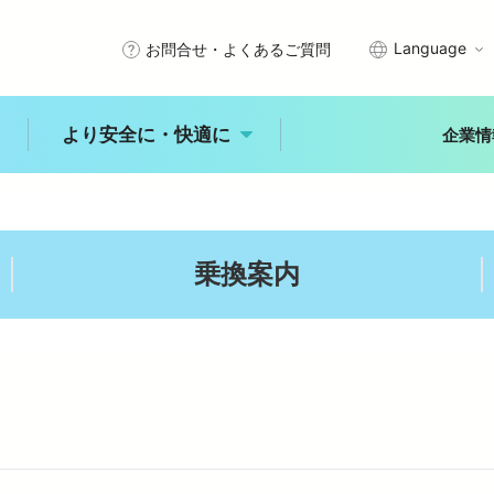
Language
お問合せ・よくあるご質問
より安全に・快適に
企業情
武線沿線で暮らす
エリアから探す
きっぷ・PASMO・定期券
安全を守るために
乗換案内
秩父
川越
所沢
石神井
入間・狭山
拝島
車
時刻表
未来へ進む新宿線
古田
練馬
大泉学園
ひばりヶ丘
入間市
ジャンルから探す
より安全に・快
適に
レジャー
体験
食事
乗換案内
バリアフリー情報
自然
歴史
文化
より安全に・快適に
トップ
能
中井
田無
所沢
玉川上水