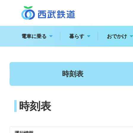
電車に乗る
暮らす
おでかけ
西
駅の情報・路線図
時刻表
特急電車・座席指定列
江
時刻表
運賃案内
おでかけ
電車に乗る
飯