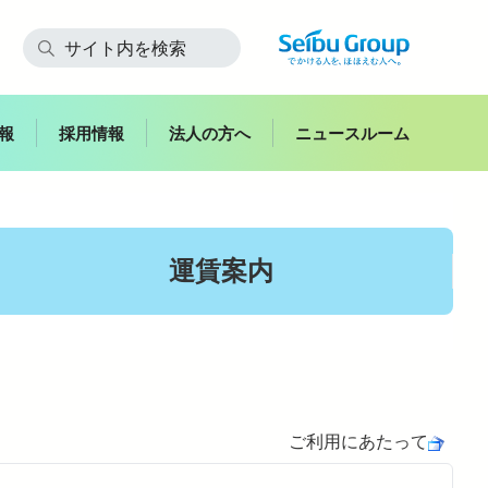
報
採用情報
法人の方へ
ニュースルーム
快適にご利用いただくために
運賃案内
飯能
副都心
西武鉄道からのお願い
スイーツ
お子さま連れのお客さま・
花
妊娠中のお客さま
ご利用にあたって
ハイキング