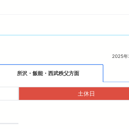
お子さま連れのお客さま・
西武多摩川線サイクル
妊娠中のお客さま
イベント・キャンペーン
おトクなきっぷ
っと知りたい！西武線沿線の暮らし
西武ニュース remo
広報誌 西武鉄道かわら版
物
臨時電車のお知らせ
イフサポート
ワークスポット
フィットネス
レインご利用案内
電車図鑑
ョッピング
PASMO電子マネー
IBU PRINCE CLUBカードセゾン
西武鉄道グッズ
玉西武ライオンズグッズ
災害に強い西武線
2025
所沢・飯能・西武秩父方面
土休日