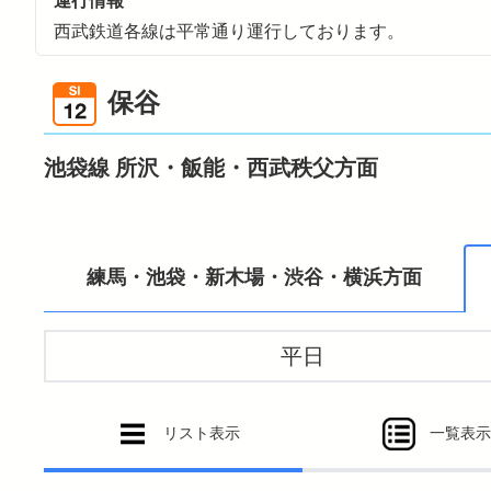
運行情報
おでかけトップ
暮らす
バリアフリー情報
電車に乗るトップ
西武鉄道各線は平常通り運行しております。
暮らすトップ
も
遅延証明書
お忘れ
保谷
ラ
西武多摩川線サイクルト
シ
池袋線 所沢・飯能・西武秩父方面
SE
埼
練馬・池袋・新木場・渋谷・横浜方面
平日
リスト表示
一覧表示