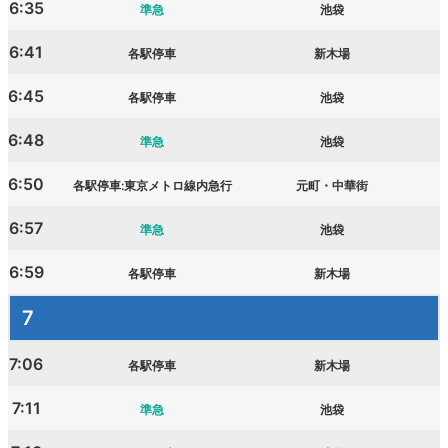
6:35
準急
池袋
6:41
各駅停車
新木場
6:45
各駅停車
池袋
6:48
準急
池袋
6:50
各駅停車:東京メトロ線内急行
元町・中華街
6:57
準急
池袋
6:59
各駅停車
新木場
7
7:06
各駅停車
新木場
7:11
準急
池袋