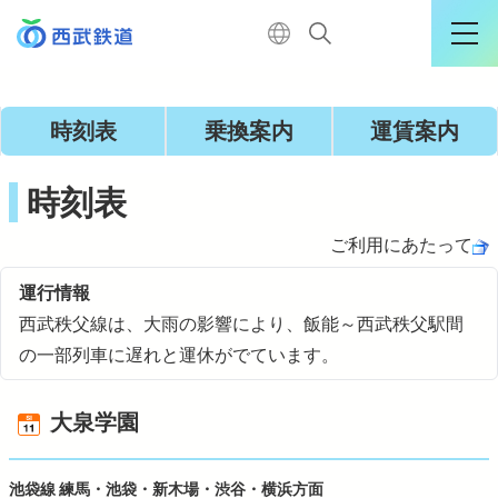
運行情報詳細
時刻表
乗換案内
運賃案内
ログイン
時刻表
ご利用にあたって
TOP
運行情報
西武秩父線は、大雨の影響により、飯能～西武秩父駅間
電車に乗る
の一部列車に遅れと運休がでています。
大泉学園
暮らす
池袋線 練馬・池袋・新木場・渋谷・横浜方面