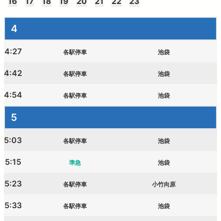
16
17
18
19
20
21
22
23
西武鉄道の公式アカウント一覧
4
個人情報保護方針
4:27
各駅停車
池袋
サイトマップ
4:42
各駅停車
池袋
サイトのご利用にあたって
4:54
各駅停車
池袋
5
5:03
各駅停車
池袋
5:15
準急
池袋
5:23
各駅停車
小竹向原
5:33
各駅停車
池袋